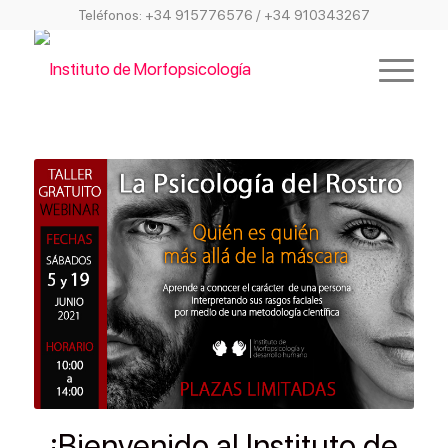
Teléfonos:
+34 915776576
/
+34 910343267
¡Bienvenido al Instituto de